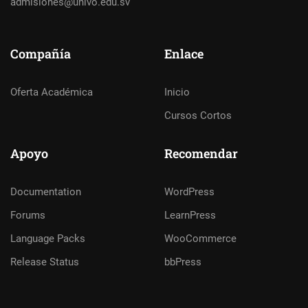
admisiones@univo.edu.sv
Compañía
Enlace
Oferta Académica
Inicio
Cursos Cortos
Apoyo
Recomendar
Documentation
WordPress
Forums
LearnPress
Language Packs
WooCommerce
Release Status
bbPress